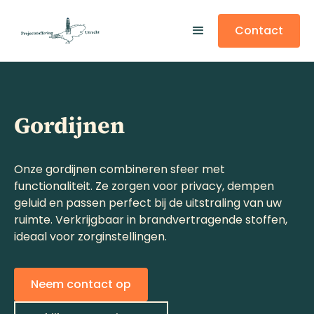
This is some text inside of a div block.
This is some text inside of a div block.
This is some text inside of a div block.
Contact
Gordijnen
Onze gordijnen combineren sfeer met
functionaliteit. Ze zorgen voor privacy, dempen
geluid en passen perfect bij de uitstraling van uw
ruimte. Verkrijgbaar in brandvertragende stoffen,
ideaal voor zorginstellingen.
Neem contact op