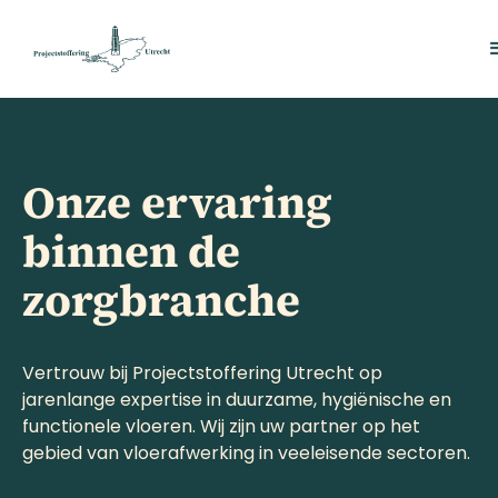
This is some text inside of a div block.
This is some text inside of a div block.
This is some text inside of a div block.
Onze ervaring
binnen de
zorgbranche
Vertrouw bij Projectstoffering Utrecht op
jarenlange expertise in duurzame, hygiënische en
functionele vloeren. Wij zijn uw partner op het
gebied van vloerafwerking in veeleisende sectoren.